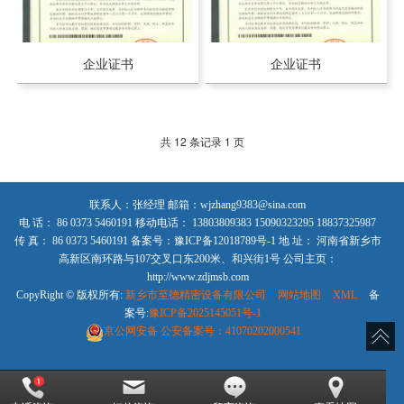
企业证书
企业证书
共 12 条记录 1 页
联系人：张经理 邮箱：wjzhang9383@sina.com
电 话： 86 0373 5460191 移动电话： 13803809383 15090323295 18837325987
传 真： 86 0373 5460191 备案号：豫ICP备12018789号-1 地 址： 河南省新乡市
高新区南环路与107交叉口东200米、和兴街1号 公司主页：
http://www.zdjmsb.com
CopyRight © 版权所有:
新乡市至德精密设备有限公司
网站地图
XML
备
案号:
豫ICP备2025145051号-1
京公网安备
公安备案号：41070202000541